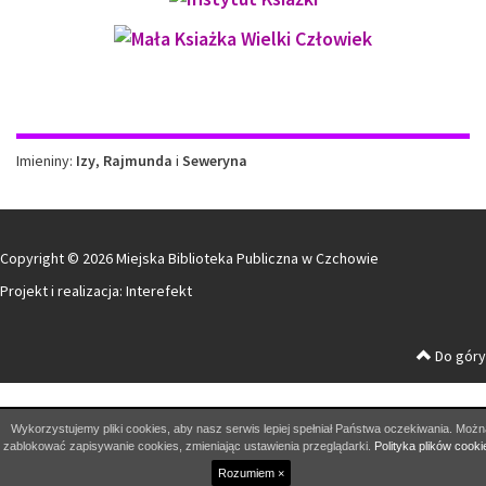
Imieniny
Imieniny:
Izy
,
Rajmunda
i
Seweryna
Copyright © 2026 Miejska Biblioteka Publiczna w Czchowie
Projekt i realizacja:
Interefekt
Do góry
Wykorzystujemy pliki cookies, aby nasz serwis lepiej spełniał Państwa oczekiwania. Możn
zablokować zapisywanie cookies, zmieniając ustawienia przeglądarki.
Polityka plików cooki
Rozumiem ×