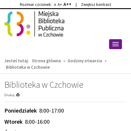
A++
Rozmiar czcionek:
A+
|
Zwiększ kontrast
A
Przejdź
Przejdź
do
do
głównej
wyszukiwarki
treści
Przełącz
nawigacj
Jesteś tutaj:
Strona główna
»
Godziny otwarcia
»
Biblioteka w Czchowie
Biblioteka w Czchowie
Drukuj
Poniedziałek
8:00-17:00
Wtorek
8:00-16:00