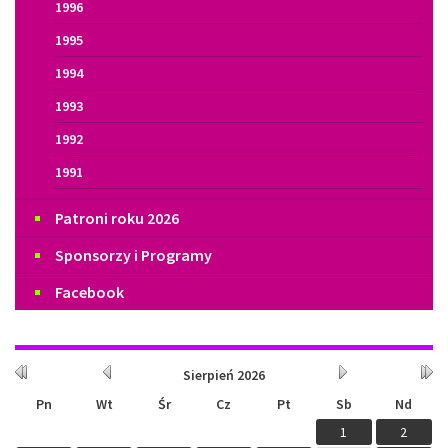
1996
1995
1994
1993
1992
1991
Patroni roku 2026
Sponsorzy i Programy
Facebook
Kalendarium
Rok
Miesiąc
Miesiąc
Rok
Sierpień
2026
wcześniej
wcześniej
później
późn
Pn
Wt
Śr
Cz
Pt
Sb
Nd
1
2