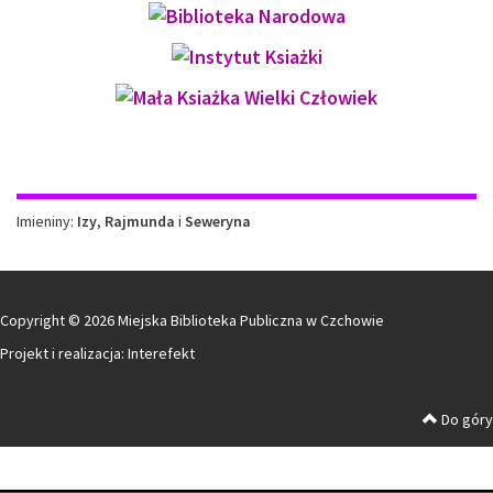
Imieniny
Imieniny:
Izy
,
Rajmunda
i
Seweryna
Copyright © 2026 Miejska Biblioteka Publiczna w Czchowie
Projekt i realizacja:
Interefekt
Do góry