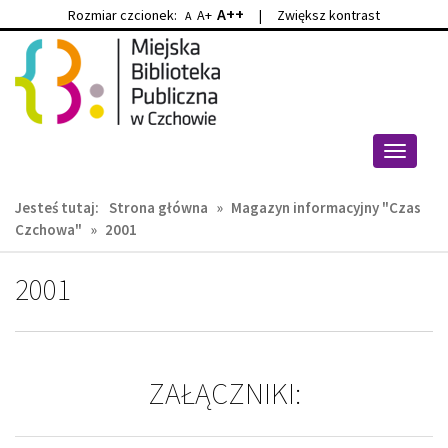
A++
Rozmiar czcionek:
A+
|
Zwiększ kontrast
A
Przejdź
Przejdź
do
do
głównej
wyszukiwarki
treści
Przełącz
nawigacj
Jesteś tutaj:
Strona główna
»
Magazyn informacyjny "Czas
Czchowa"
»
2001
2001
ZAŁĄCZNIKI: