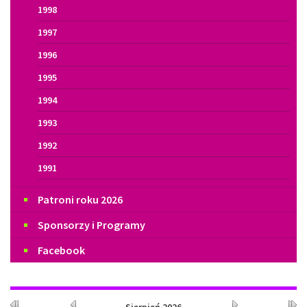
1998
1997
1996
1995
1994
1993
1992
1991
Patroni roku 2026
Sponsorzy i Programy
Facebook
Kalendarium
Rok
Miesiąc
Miesiąc
Rok