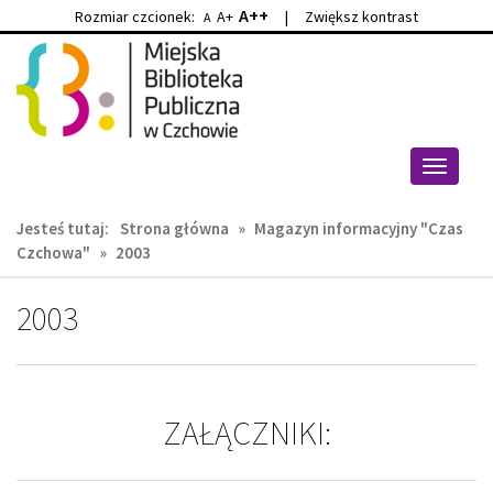
A++
Rozmiar czcionek:
A+
|
Zwiększ kontrast
A
Przejdź
Przejdź
do
do
głównej
wyszukiwarki
treści
Przełącz
nawigacj
Jesteś tutaj:
Strona główna
»
Magazyn informacyjny "Czas
Czchowa"
»
2003
2003
ZAŁĄCZNIKI: