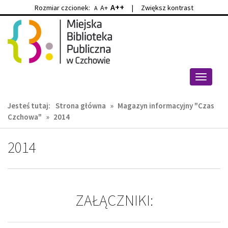
A++
Rozmiar czcionek:
A+
|
Zwiększ kontrast
A
Przejdź
Przejdź
do
do
głównej
wyszukiwarki
treści
Przełącz
nawigacj
Jesteś tutaj:
Strona główna
»
Magazyn informacyjny "Czas
Czchowa"
»
2014
2014
ZAŁĄCZNIKI: