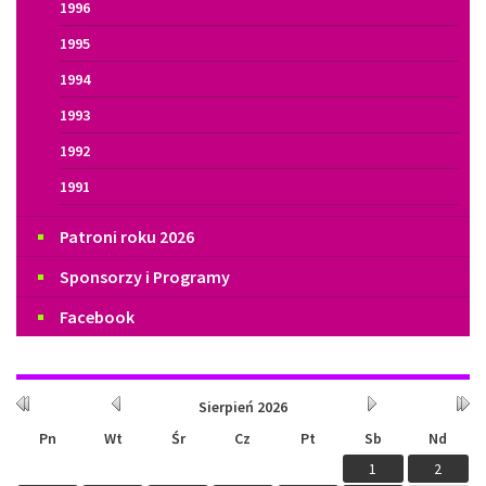
1996
1995
1994
1993
1992
1991
Patroni roku 2026
Sponsorzy i Programy
Facebook
Kalendarium
Rok
Miesiąc
Miesiąc
Rok
Sierpień
2026
wcześniej
wcześniej
później
późn
Pn
Wt
Śr
Cz
Pt
Sb
Nd
1
2