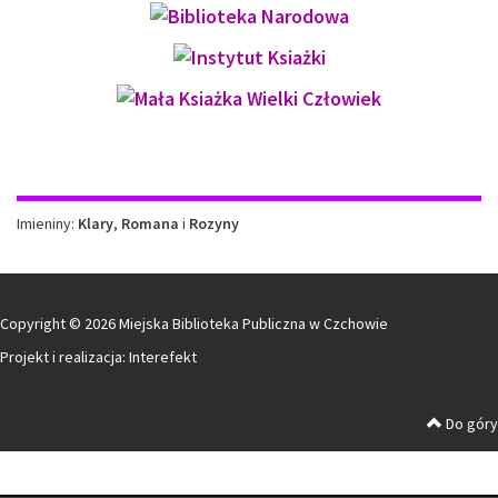
Imieniny
Imieniny:
Klary
,
Romana
i
Rozyny
Copyright © 2026 Miejska Biblioteka Publiczna w Czchowie
Projekt i realizacja:
Interefekt
Do góry