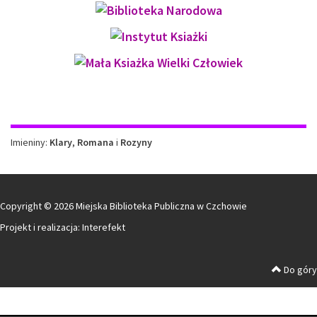
Imieniny
Imieniny:
Klary
,
Romana
i
Rozyny
Copyright © 2026 Miejska Biblioteka Publiczna w Czchowie
Projekt i realizacja:
Interefekt
Do góry