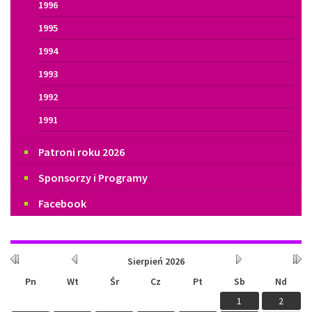
1996
1995
1994
1993
1992
1991
Patroni roku 2026
Sponsorzy i Programy
Facebook
Kalendarium
Rok
Miesiąc
Miesiąc
Rok
Sierpień
2026
wcześniej
wcześniej
później
późn
Pn
Wt
Śr
Cz
Pt
Sb
Nd
1
2