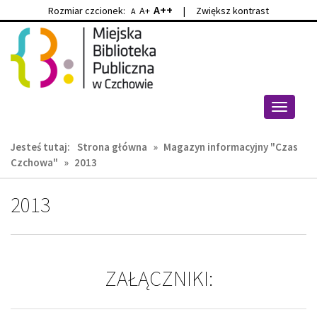
A++
Rozmiar czcionek:
A+
|
Zwiększ kontrast
A
Przejdź
Przejdź
do
do
głównej
wyszukiwarki
treści
Przełącz
nawigacj
Jesteś tutaj:
Strona główna
»
Magazyn informacyjny "Czas
Czchowa"
»
2013
2013
ZAŁĄCZNIKI: