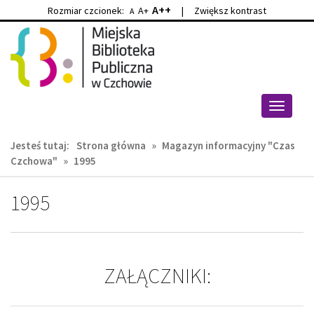
A++
Rozmiar czcionek:
A+
|
Zwiększ kontrast
A
Przejdź
Przejdź
do
do
głównej
wyszukiwarki
treści
Przełącz
nawigacj
Jesteś tutaj:
Strona główna
»
Magazyn informacyjny "Czas
Czchowa"
»
1995
1995
ZAŁĄCZNIKI: