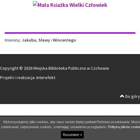
Imieniny
Imieniny:
Jakuba
,
Sławy
i
Wincentego
Copyright © 2026 Miejska Biblioteka Publiczna w Czchowie
Projekt i realizacja:
Interefekt
Do góry
Wykorzystujemy pliki cookies, aby nasz serwis lepiej spełniał Państwa oczekiwania. Możn
zablokować zapisywanie cookies, zmieniając ustawienia przeglądarki.
Polityka plików cooki
Rozumiem ×