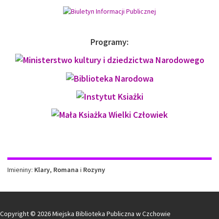
Programy:
Imieniny
Imieniny:
Klary
,
Romana
i
Rozyny
Copyright © 2026 Miejska Biblioteka Publiczna w Czchowie