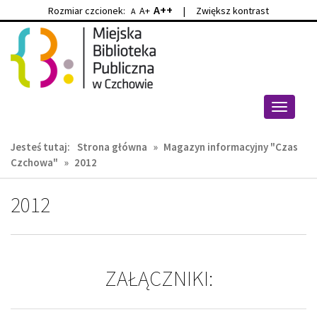
A++
Rozmiar czcionek:
A+
|
Zwiększ kontrast
A
Przejdź
Przejdź
do
do
głównej
wyszukiwarki
treści
Przełącz
nawigacj
Jesteś tutaj:
Strona główna
»
Magazyn informacyjny "Czas
Czchowa"
»
2012
2012
ZAŁĄCZNIKI: