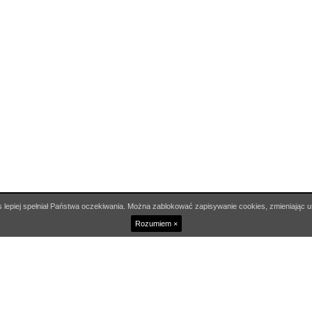
 lepiej spełniał Państwa oczekiwania. Można zablokować zapisywanie cookies, zmieniając u
Rozumiem ×