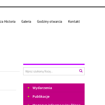
za Historia
Galeria
Godziny otwarcia
Kontakt
Wyszukiwarka
Wyszukaj
Menu
Wydarzenia
Publikacje
Magazyn informacyjny "Czas
Czchowa"
2024
2023