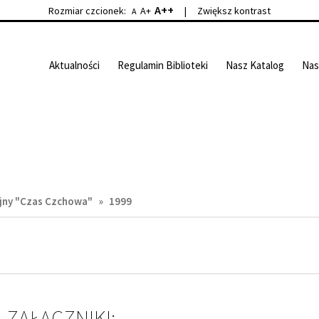
A++
Rozmiar czcionek:
A+
|
Zwiększ kontrast
A
Aktualności
Regulamin Biblioteki
Nasz Katalog
Nas
jny "Czas Czchowa"
»
1999
ZAŁĄCZNIKI: