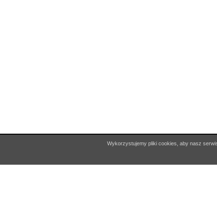
Copyright © 2026 Miejska Biblioteka Publiczna w Czchowie
Wykorzystujemy pliki cookies, aby nasz serwis
Projekt i realizacja:
Interefekt