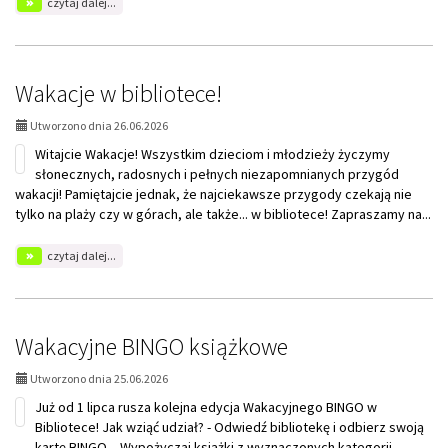
czytaj dalej...
temat:
Akcja
Kup
Książkę
dla
Wakacje w bibliotece!
Biblioteki
2026
Utworzono dnia 26.06.2026
Witajcie Wakacje! Wszystkim dzieciom i młodzieży życzymy
słonecznych, radosnych i pełnych niezapomnianych przygód
wakacji! Pamiętajcie jednak, że najciekawsze przygody czekają nie
tylko na plaży czy w górach, ale także... w bibliotece! Zapraszamy na...
na
czytaj dalej...
temat:
Wakacje
w
bibliotece!
Wakacyjne BINGO książkowe
Utworzono dnia 25.06.2026
Już od 1 lipca rusza kolejna edycja Wakacyjnego BINGO w
Bibliotece! Jak wziąć udział? - Odwiedź bibliotekę i odbierz swoją
kartę BINGO. - Wypożyczaj książki z wyznaczonych kategorii. -