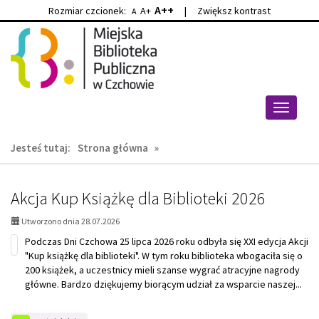
A++
Rozmiar czcionek:
A+
|
Zwiększ kontrast
A
Przejdź
Przejdź
do
do
głównej
wyszukiwarki
treści
Przełącz
nawigacj
Jesteś tutaj:
Strona główna
»
AKTUALNOŚCI,
Akcja Kup Książkę dla Biblioteki 2026
strona
Utworzono dnia 28.07.2026
1:
Podczas Dni Czchowa 25 lipca 2026 roku odbyła się XXI edycja Akcji
"Kup książkę dla biblioteki". W tym roku biblioteka wbogaciła się o
200 książek, a uczestnicy mieli szanse wygrać atracyjne nagrody
główne. Bardzo dziękujemy biorącym udział za wsparcie naszej...
na