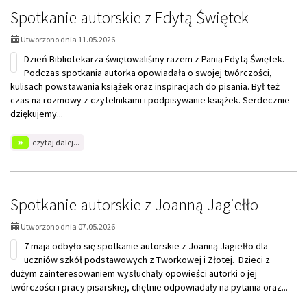
Spotkanie autorskie z Edytą Świętek
Utworzono dnia 11.05.2026
Dzień Bibliotekarza świętowaliśmy razem z Panią Edytą Świętek.
Podczas spotkania autorka opowiadała o swojej twórczości,
kulisach powstawania książek oraz inspiracjach do pisania. Był też
czas na rozmowy z czytelnikami i podpisywanie książek. Serdecznie
dziękujemy...
na
czytaj dalej...
temat:
Spotkanie
autorskie
z
Edytą
Spotkanie autorskie z Joanną Jagiełło
Świętek
Utworzono dnia 07.05.2026
7 maja odbyło się spotkanie autorskie z Joanną Jagiełło dla
uczniów szkół podstawowych z Tworkowej i Złotej. Dzieci z
dużym zainteresowaniem wysłuchały opowieści autorki o jej
twórczości i pracy pisarskiej, chętnie odpowiadały na pytania oraz...