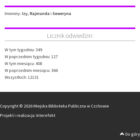
Imieniny
Imieniny:
Izy
,
Rajmunda
i
Seweryna
Licznik odwiedzin:
W tym tygodniu: 349
W poprzednim tygodniu: 127
W tym miesiącu: 408
W poprzednim miesiącu: 366
Wszystkich: 12131
Copyright © 2026 Miejska Biblioteka Publiczna w Czchowie
Projekt i realizacja:
Interefekt
Do góry