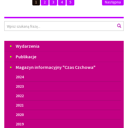
1
2
3
4
5
Następna
"Tytuł
w
kadrze"
Wyszukiwarka
Wys
Menu
Wydarzenia
Publikacje
Magazyn informacyjny "Czas Czchowa"
2024
2023
2022
2021
2020
2019