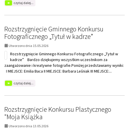
na
czytaj dalej...
temat:
Strofy
dla
Mamy
Rozstrzygnięcie Gminnego Konkursu
Fotograficznego „Tytuł w kadrze”
Utworzono dnia 15.05.2026
Rozstrzygnięcie Gminnego Konkursu Fotograficznego „Tytuł w
kadrze” Bardzo dziękujemy wszystkim uczestnikom za
zaangażowanie i kreatywne fotografie.Poniżej przedstawiamy wyniki:
I MIEJSCE: Emilia Baca II MIEJSCE: Barbara Leśniak III MIEJSCE:...
na
czytaj dalej...
temat:
Rozstrzygnięcie
Gminnego
Konkursu
Fotograficznego
Rozstrzygnięcie Konkursu Plastycznego
„Tytuł
"Moja Książka
w
kadrze”
Utworzono dnia 13.05.2026