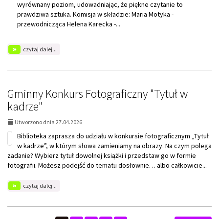
wyrównany poziom, udowadniając, że piękne czytanie to
prawdziwa sztuka. Komisja w składzie: Maria Motyka -
przewodnicząca Helena Karecka -...
na
czytaj dalej...
temat:
Gminny
Konkurs
"Mistrz
Pięknego
Gminny Konkurs Fotograficzny "Tytuł w
Czytania"
kadrze"
Utworzono dnia 27.04.2026
Biblioteka zaprasza do udziału w konkursie fotograficznym „Tytuł
w kadrze”, w którym słowa zamieniamy na obrazy. Na czym polega
zadanie? Wybierz tytuł dowolnej książki i przedstaw go w formie
fotografii. Możesz podejść do tematu dosłownie… albo całkowicie...
na
czytaj dalej...
temat:
Gminny
Konkurs
Fotograficzny