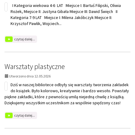
I Kategoria wiekowa 4-6 LAT Miejsce I: Bartuś Filipski, Oliwia
Rożek, Miejsce II: Justyna Gibała Miejsce III: Dawid Święch II
Kategoria 7-9 LAT Miejsce I: Milena Jakóbczyk Miejsce II:
Krzysztof Pawlik, Wojciech...
na
czytaj dalej...
temat:
Rozstrzygnięcie
Konkursu
Plastycznego
"Moja
Warsztaty plastyczne
Książka
Utworzono dnia 12.05.2026
Dziś w naszej bibliotece odbyły się warsztaty tworzenia zakładek
do książek. Było kolorowo, kreatywnie i bardzo wesoło. Powstały
piękne zakładki, które z pewnością umilą niejedną chwilę z książką.
Dziękujemy wszystkim uczestnikom za wspólnie spędzony czas!
na
czytaj dalej...
temat:
Warsztaty
plastyczne