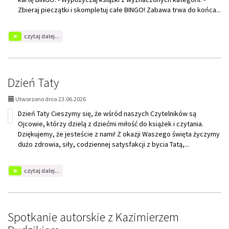
Zbieraj pieczątki i skompletuj całe BINGO! Zabawa trwa do końca...
na
czytaj dalej...
temat:
Wakacyjne
BINGO
książkowe
Dzień Taty
Utworzono dnia 23.06.2026
Dzień Taty Cieszymy się, że wśród naszych Czytelników są
Ojcowie, którzy dzielą z dziećmi miłość do książek i czytania.
Dziękujemy, że jesteście z nami! Z okazji Waszego święta życzymy
dużo zdrowia, siły, codziennej satysfakcji z bycia Tatą,...
na
czytaj dalej...
temat:
Dzień
Taty
Spotkanie autorskie z Kazimierzem