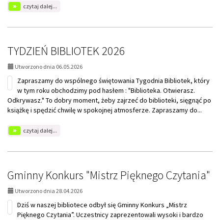
na
czytaj dalej...
temat:
Spotkanie
autorskie
z
Joanną
TYDZIEŃ BIBLIOTEK 2026
Jagiełło
Utworzono dnia 06.05.2026
Zapraszamy do wspólnego świętowania Tygodnia Bibliotek, który
w tym roku obchodzimy pod hasłem : "Biblioteka. Otwierasz.
Odkrywasz." To dobry moment, żeby zajrzeć do biblioteki, sięgnąć po
książkę i spędzić chwilę w spokojnej atmosferze. Zapraszamy do...
na
czytaj dalej...
temat:
TYDZIEŃ
BIBLIOTEK
2026
Gminny Konkurs "Mistrz Pięknego Czytania"
Utworzono dnia 28.04.2026
Dziś w naszej bibliotece odbył się Gminny Konkurs „Mistrz
Pięknego Czytania”. Uczestnicy zaprezentowali wysoki i bardzo