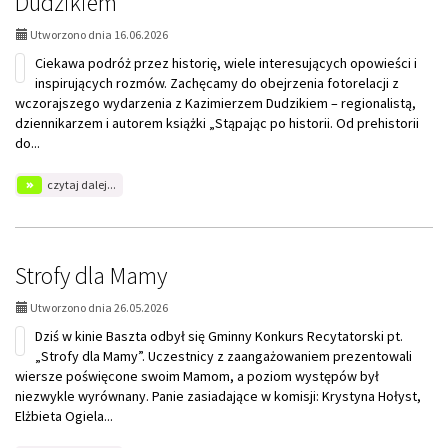
Dudzikiem
Utworzono dnia 16.06.2026
Ciekawa podróż przez historię, wiele interesujących opowieści i
inspirujących rozmów. Zachęcamy do obejrzenia fotorelacji z
wczorajszego wydarzenia z Kazimierzem Dudzikiem – regionalistą,
dziennikarzem i autorem książki „Stąpając po historii. Od prehistorii
do...
na
czytaj dalej...
temat:
Spotkanie
autorskie
z
Kazimierzem
Strofy dla Mamy
Dudzikiem
Utworzono dnia 26.05.2026
Dziś w kinie Baszta odbył się Gminny Konkurs Recytatorski pt.
„Strofy dla Mamy”. Uczestnicy z zaangażowaniem prezentowali
wiersze poświęcone swoim Mamom, a poziom występów był
niezwykle wyrównany. Panie zasiadające w komisji: Krystyna Hołyst,
Elżbieta Ogiela...