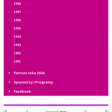
1998
1997
1996
1995
1994
1993
1992
1991
Patroni roku 2026
Sponsorzy i Programy
Facebook
Kalendarium
Rok
Miesiąc
Miesiąc
Rok