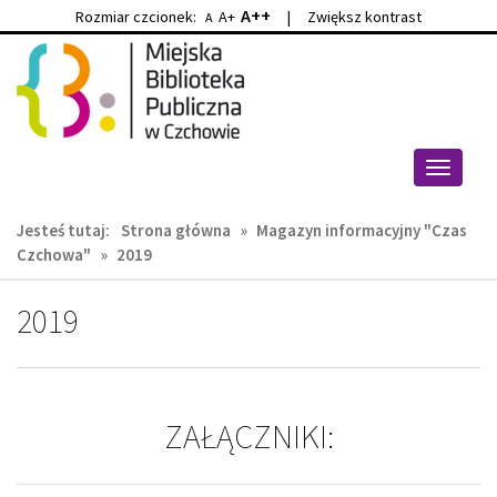
A++
Rozmiar czcionek:
A+
|
Zwiększ kontrast
A
Przejdź
Przejdź
do
do
głównej
wyszukiwarki
treści
Przełącz
nawigacj
Jesteś tutaj:
Strona główna
»
Magazyn informacyjny "Czas
Czchowa"
»
2019
2019
ZAŁĄCZNIKI: