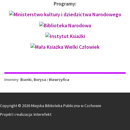
Programy:
Imieniny
Imieniny:
Bianki
,
Borysa
i
Wawrzyñca
Copyright © 2026 Miejska Biblioteka Publiczna w Czchowie
Projekt i realizacja:
Interefekt