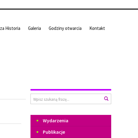
za Historia
Galeria
Godziny otwarcia
Kontakt
Wyszukiwarka
Wyszukaj
Menu
Wydarzenia
Publikacje
Magazyn informacyjny "Czas
Czchowa"
2024
2023