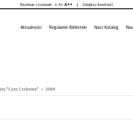
A++
Rozmiar czcionek:
A+
|
Zwiększ kontrast
A
Aktualności
Regulamin Biblioteki
Nasz Katalog
Nas
jny "Czas Czchowa"
»
2004
ZAŁĄCZNIKI: