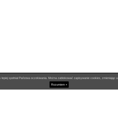
 lepiej spełniał Państwa oczekiwania. Można zablokować zapisywanie cookies, zmieniając u
Rozumiem ×