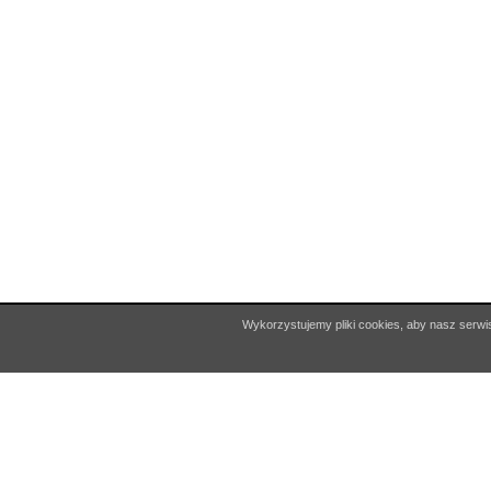
Copyright © 2026 Miejska Biblioteka Publiczna w Czchowie
Wykorzystujemy pliki cookies, aby nasz serwis
Projekt i realizacja:
Interefekt