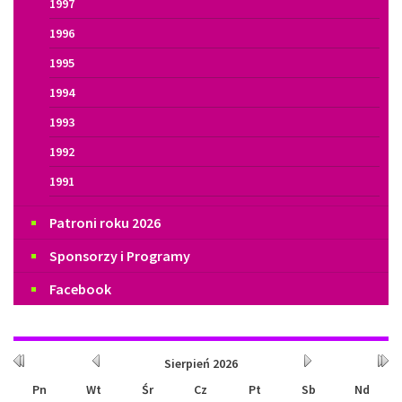
1997
1996
1995
1994
1993
1992
1991
Patroni roku 2026
Sponsorzy i Programy
Facebook
Kalendarium
Rok
Miesiąc
Miesiąc
Rok
Sierpień
2026
wcześniej
wcześniej
później
późn
Pn
Wt
Śr
Cz
Pt
Sb
Nd