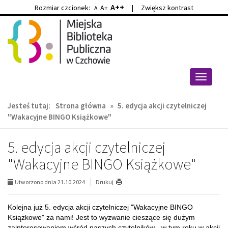
A++
Rozmiar czcionek:
A+
|
Zwiększ kontrast
A
Przejdź
Przejdź
do
do
głównej
wyszukiwarki
treści
Przełącz
nawigacj
Jesteś tutaj:
Strona główna
»
5. edycja akcji czytelniczej
"Wakacyjne BINGO Książkowe"
5. edycja akcji czytelniczej
"Wakacyjne BINGO Książkowe"
Utworzono dnia 21.10.2024
Drukuj
Kolejna już 5. edycja akcji czytelniczej "Wakacyjne BINGO
Książkowe" za nami! Jest to wyzwanie cieszące się dużym
zainteresowaniem wśród naszych czytelników - w tym roku w akcji