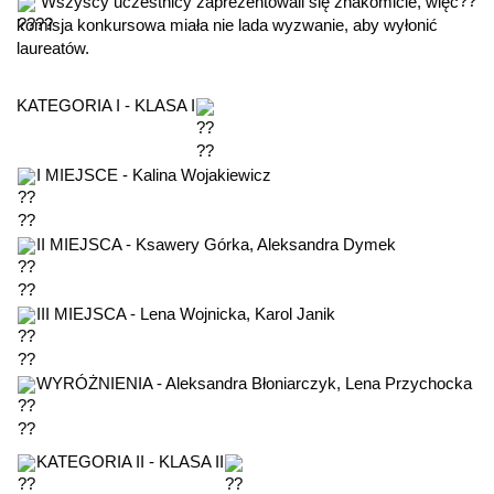
 Wszyscy uczestnicy zaprezentowali się znakomicie, więc 
komisja konkursowa miała nie lada wyzwanie, aby wyłonić 
laureatów. 
KATEGORIA I - KLASA I
I MIEJSCE - Kalina Wojakiewicz
II MIEJSCA - Ksawery Górka, Aleksandra Dymek
III MIEJSCA - Lena Wojnicka, Karol Janik
WYRÓŻNIENIA - Aleksandra Błoniarczyk, Lena Przychocka
KATEGORIA II - KLASA II