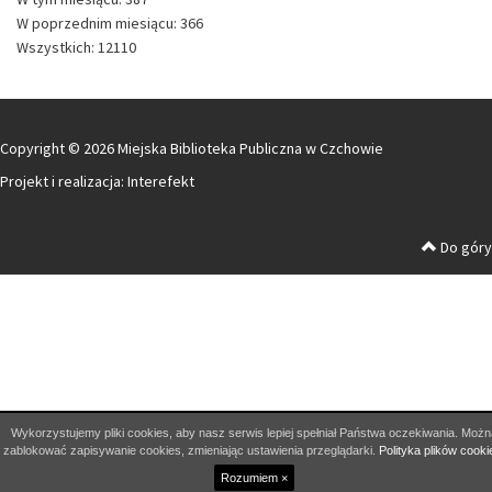
W poprzednim miesiącu: 366
Wszystkich: 12110
Copyright © 2026 Miejska Biblioteka Publiczna w Czchowie
Projekt i realizacja:
Interefekt
Do góry
Wykorzystujemy pliki cookies, aby nasz serwis lepiej spełniał Państwa oczekiwania. Możn
zablokować zapisywanie cookies, zmieniając ustawienia przeglądarki.
Polityka plików cooki
Rozumiem ×