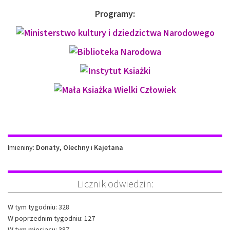
Programy:
Imieniny
Imieniny:
Donaty
,
Olechny
i
Kajetana
Licznik odwiedzin:
W tym tygodniu: 328
W poprzednim tygodniu: 127
W tym miesiącu: 387