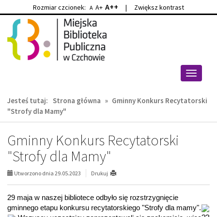
A++
Rozmiar czcionek:
A+
|
Zwiększ kontrast
A
Przejdź
Przejdź
do
do
głównej
wyszukiwarki
treści
Przełącz
nawigacj
Jesteś tutaj:
Strona główna
»
Gminny Konkurs Recytatorski
"Strofy dla Mamy"
Gminny Konkurs Recytatorski
"Strofy dla Mamy"
Utworzono dnia 29.05.2023
Drukuj
29 maja w naszej bibliotece odbyło się rozstrzygnięcie 
gminnego etapu konkursu recytatorskiego "Strofy dla mamy".