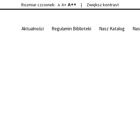
A++
Rozmiar czcionek:
A+
|
Zwiększ kontrast
A
Aktualności
Regulamin Biblioteki
Nasz Katalog
Nas
o Empik Go. Serdecznie zachęcamy wszystkich Czytelników do skorzystani