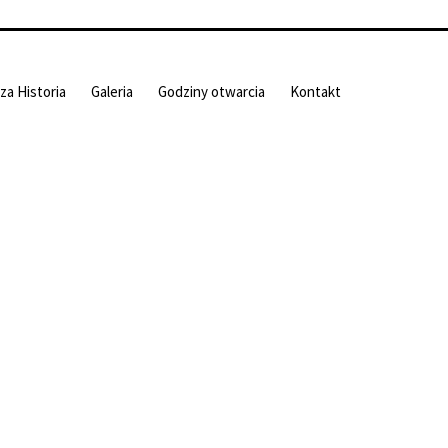
za Historia
Galeria
Godziny otwarcia
Kontakt
Wyszukiwarka
Wyszukaj
Menu
Wydarzenia
Publikacje
a. Więcej
Magazyn informacyjny "Czas
Czchowa"
Patroni roku 2026
Sponsorzy i Programy