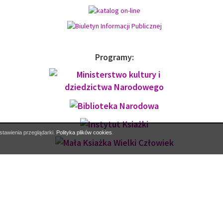
Licznik odwiedzin:
W tym tygodniu: 310
W poprzednim tygodniu: 127
W tym miesiącu: 369
W poprzednim miesiącu: 366
Wszystkich: 12092
Do góry
stawienia przeglądarki.
Polityka plików cookies.