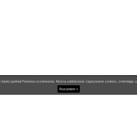
 lepiej spełniał Państwa oczekiwania. Można zablokować zapisywanie cookies, zmieniając u
Rozumiem ×