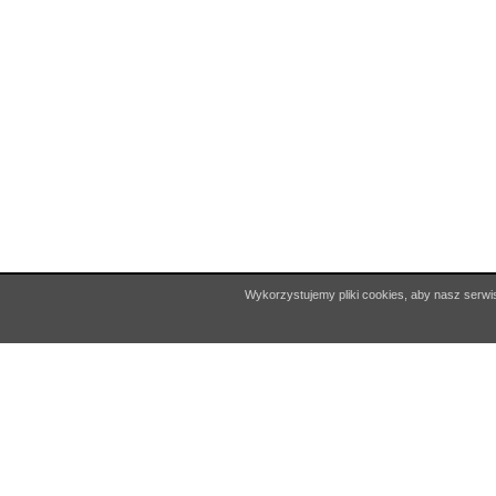
Copyright © 2026 Miejska Biblioteka Publiczna w Czchowie
Wykorzystujemy pliki cookies, aby nasz serwis
Projekt i realizacja:
Interefekt