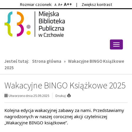
A++
Rozmiar czcionek:
A+
|
Zwiększ kontrast
A
Przejdź
Przejdź
do
do
głównej
wyszukiwarki
treści
Przełącz
nawigacj
Jesteś tutaj:
Strona główna
»
Wakacyjne BINGO Książkowe
2025
Wakacyjne BINGO Książkowe 2025
Utworzono dnia 25.09.2025
Drukuj
Kolejna edycja wakacyjnej zabawy za nami. Przedstawiamy
nagrodzonych w naszej corocznej akcji czytelniczej
„Wakacyjne BINGO książkowe”.