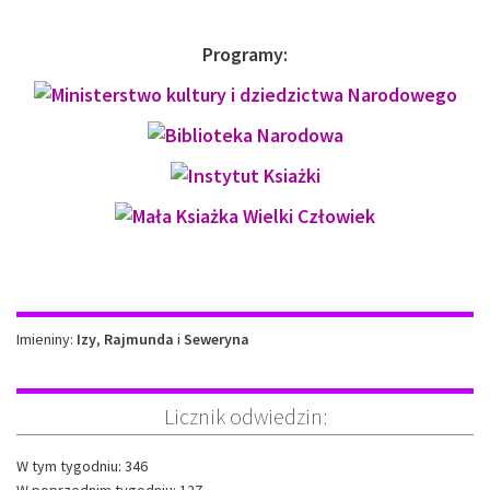
Programy:
Imieniny
Imieniny:
Izy
,
Rajmunda
i
Seweryna
Licznik odwiedzin:
W tym tygodniu: 346
W poprzednim tygodniu: 127