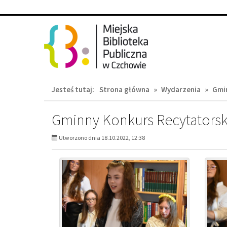
Przejdź
Przejdź
do
do
głównej
wyszukiwarki
treści
Jesteś tutaj:
Strona główna
»
Wydarzenia
»
Gmin
Gminny Konkurs Recytatorski
Utworzono dnia 18.10.2022, 12:38