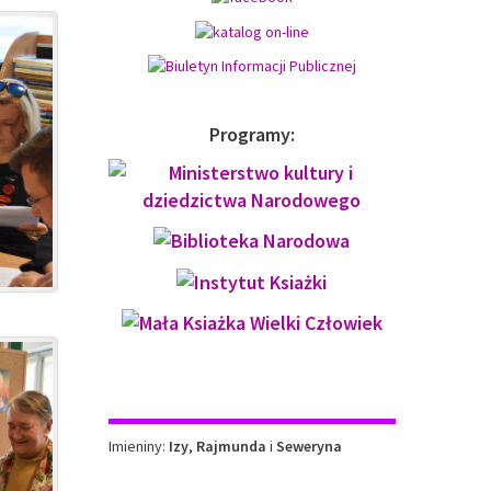
Programy:
Imieniny
Imieniny:
Izy
,
Rajmunda
i
Seweryna